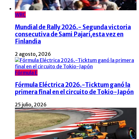
WRC
Mundial de Rally 2026.- Segunda victoria
consecutiva de Sami Pajarí,esta vez en
Finlandia
2 agosto, 2026
Fórmula E
Fórmula Eléctrica 2026.-Ticktum ganó la
primera final en el circuito de Tokio-Japón
25 julio, 2026